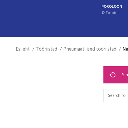
POROLOON
12 Toodet
Esileht
Tööriistad
Pneumaatilised tööriistad
Na
Sin