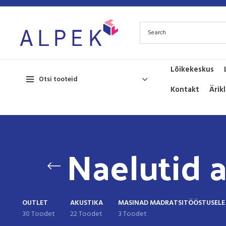
Lõikekeskus
Otsi tooteid
Kontakt
Ärik
Naelutid a
OUTLET
AKUSTIKA
MASINAD MADRATSITÖÖSTUSELE
30 Toodet
22 Toodet
3 Toodet