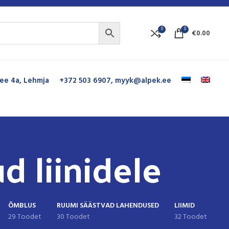
0
0
€
0.00
ee 4a, Lehmja
+372 503 6907,
myyk@alpek.ee
d liinidele
ÕMBLUS
RUUMI SÄÄSTVAD LAHENDUSED
LIIMID
29 Toodet
30 Toodet
32 Toodet