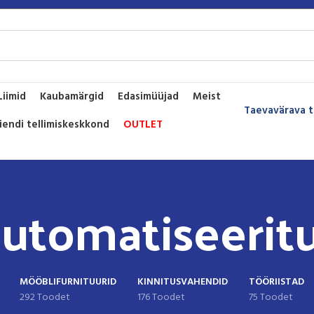
Liimid
Kaubamärgid
Edasimüüjad
Meist
Taevavärava t
liendi tellimiskeskkond
OUTLET
utomatiseeritu
MÖÖBLIFURNITUURID
KINNITUSVAHENDID
TÖÖRIISTAD
292 Toodet
176 Toodet
75 Toodet