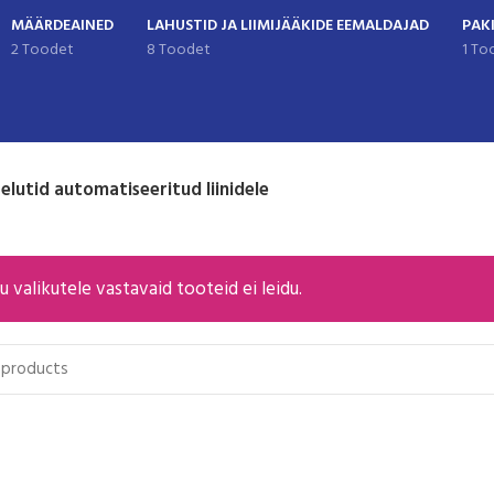
MÄÄRDEAINED
LAHUSTID JA LIIMIJÄÄKIDE EEMALDAJAD
PAK
2 Toodet
8 Toodet
1 To
elutid automatiseeritud liinidele
u valikutele vastavaid tooteid ei leidu.