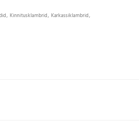
did
,
Kinnitusklambrid
,
Karkassiklambrid
,