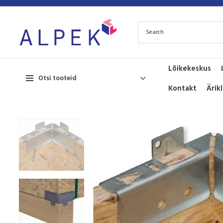
Lõikekeskus
Otsi tooteid
Kontakt
Ärik