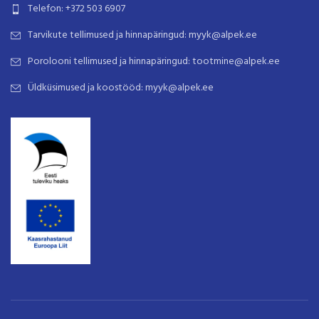
Telefon: +372 503 6907
Tarvikute tellimused ja hinnapäringud: myyk@alpek.ee
Porolooni tellimused ja hinnapäringud: tootmine@alpek.ee
Üldküsimused ja koostööd: myyk@alpek.ee