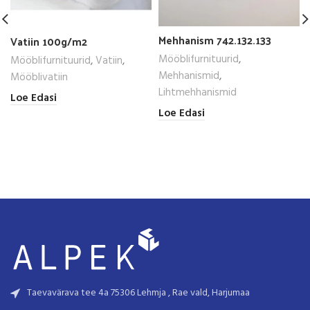
Mehhanism 742.132.133
Vatiin 100g/m2
Mööblifurnituurid
,
Mööblifurnituurid
,
Vatiin
,
Mehhanismid
,
Mööblivatiin
Lihtmehhanismid
Loe Edasi
Loe Edasi
Taevavärava tee 4a 75306 Lehmja , Rae vald, Harjumaa