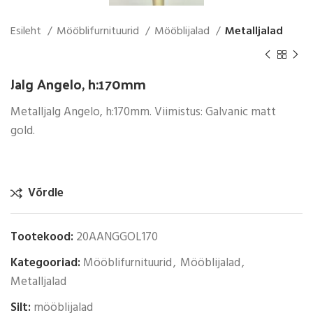
Esileht
Mööblifurnituurid
Mööblijalad
Metalljalad
Jalg Angelo, h:170mm
Metalljalg Angelo, h:170mm. Viimistus: Galvanic matt
gold.
Võrdle
Tootekood:
20AANGGOL170
Kategooriad:
Mööblifurnituurid
,
Mööblijalad
,
Metalljalad
Silt:
mööblijalad